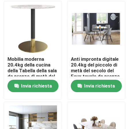
Prodotti
Mobilia dell'aula magna
Mobilia del salone
Mobilia moderna
Anti impronta digitale
20.4kg della cucina
20.4kg del piccolo di
della Tabella della sala
metà del secolo del
Mobilie della sala da pranzo
da pranzo di metà del
Faux tavolo da pranzo
secolo su ordine
del marmo
Invia richiesta
Invia richiesta
Governo su ordinazione della TV
Sedia dello sgabello da bar
Tavolini da salotto su ordinazione