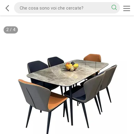
2
/
4