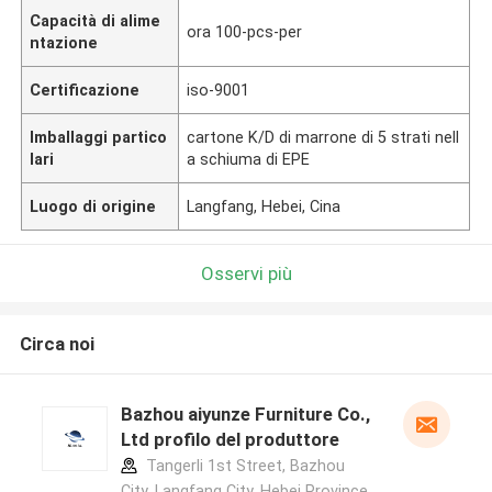
Capacità di alime
ora 100-pcs-per
ntazione
Certificazione
iso-9001
Imballaggi partico
cartone K/D di marrone di 5 strati nell
lari
a schiuma di EPE
Luogo di origine
Langfang, Hebei, Cina
Osservi più
Circa noi
Bazhou aiyunze Furniture Co.,
Ltd profilo del produttore
Tangerli 1st Street, Bazhou
City, Langfang City, Hebei Province,