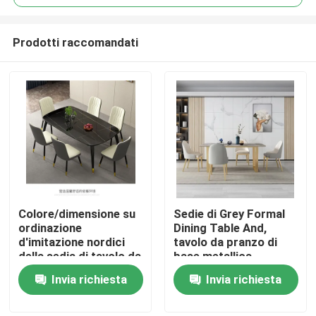
Prodotti raccomandati
Colore/dimensione su
Sedie di Grey Formal
Casa
ordinazione
Dining Table And,
d'imitazione nordici
tavolo da pranzo di
della sedia di tavolo da
base metallica
Chi siamo
pranzo del marmo del
ricoperto
Invia richiesta
Invia richiesta
Faux
Contatti