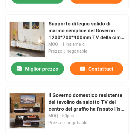
Supporto di legno solido di
marmo semplice del Governo
1200*700*400mm TV della cima
TV
MOQ：1 insieme di
Prezzo：negotiable
Miglior prezzo
Contattaci
Il Governo domestico resistente
del tavolino da salotto TV del
centro del graffio ha fissato l'iso
9001 approvato
MOQ：50pcs
Prezzo：negotiable