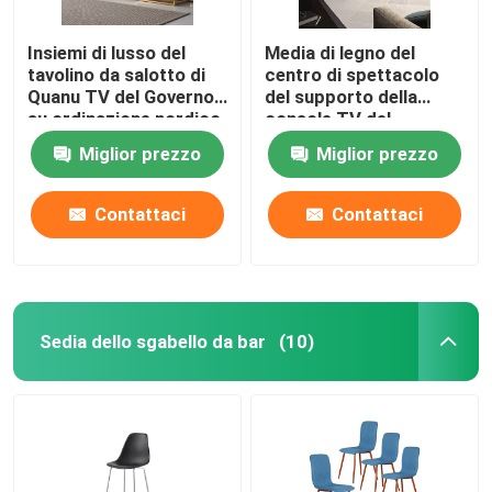
Insiemi di lusso del
Media di legno del
tavolino da salotto di
centro di spettacolo
Quanu TV del Governo
del supporto della
su ordinazione nordico
console TV del
del MDF
Governo su ordinazione
Miglior prezzo
Miglior prezzo
d'annata semplice della
TV
Contattaci
Contattaci
Sedia dello sgabello da bar
(10)