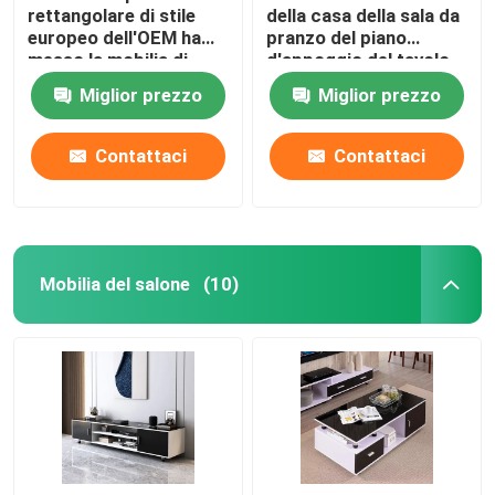
rettangolare di stile
della casa della sala da
europeo dell'OEM ha
pranzo del piano
messo la mobilia di
d'appoggio del tavolo
marmo della sala da
da pranzo del marmo di
Miglior prezzo
Miglior prezzo
pranzo
rivestimento e delle
sedie
Contattaci
Contattaci
Mobilia del salone
(10)