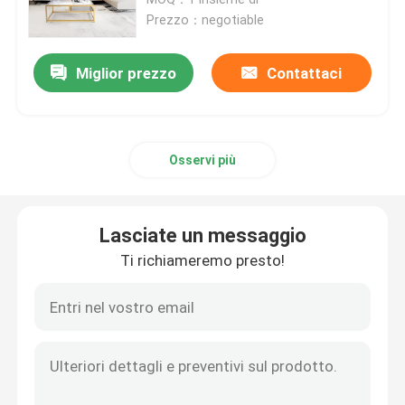
Prezzo：negotiable
Governo su ordinazione della TV
Miglior prezzo
Contattaci
Sedia dello sgabello da bar
Osservi più
Tavolini da salotto su ordinazione
Tavolo da pranzo e sedie
Lasciate un messaggio
Ti richiameremo presto!
Eames che pranza sedia
Governo della struttura TV del metallo
Tabella di vetro temperata