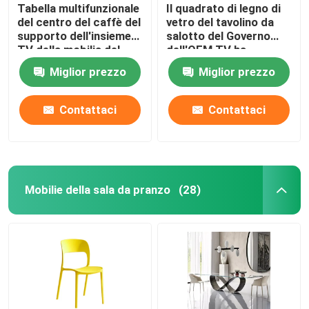
Tabella multifunzionale
Il quadrato di legno di
del centro del caffè del
vetro del tavolino da
supporto dell'insieme
salotto del Governo
TV della mobilia del
dell'OEM TV ha
salone
modellato lo
Miglior prezzo
Miglior prezzo
stoccaggio facile
Contattaci
Contattaci
Mobilie della sala da pranzo
(28)