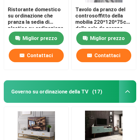
Ristorante domestico
Tavolo da pranzo del
su ordinazione che
controsoffitto della
pranza la sedia di
mobilia 220*120*75cm
plastica su ordinazione
della sala da pranzo
di multi colore
della casa dell'OEM
Miglior prezzo
Miglior prezzo
moderno della sedia
Contattaci
Contattaci
Governo su ordinazione della TV
(17)