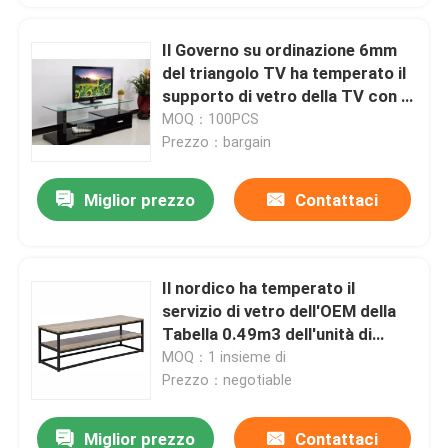
Il Governo su ordinazione 6mm
del triangolo TV ha temperato il
supporto di vetro della TV con 2
scaffali di vetro
MOQ：100PCS
Prezzo：bargain
Miglior prezzo
Contattaci
Il nordico ha temperato il
servizio di vetro dell'OEM della
Tabella 0.49m3 dell'unità di
spettacolo
MOQ：1 insieme di
Prezzo：negotiable
Miglior prezzo
Contattaci