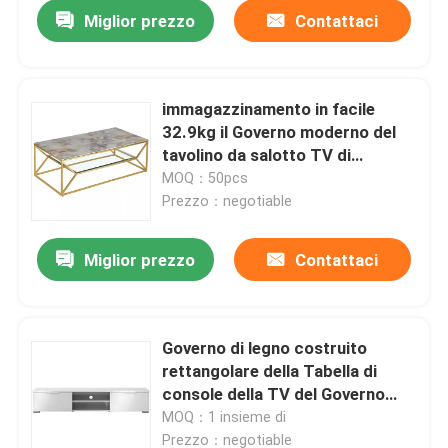
Miglior prezzo
Contattaci
immagazzinamento in facile
32.9kg il Governo moderno del
tavolino da salotto TV di
120*60*40cm
MOQ：50pcs
Prezzo：negotiable
Miglior prezzo
Contattaci
Casa
Governo di legno costruito
rettangolare della Tabella di
Prodotti
console della TV del Governo
bianco lucido della Tabella TV
MOQ：1 insieme di
Circa noi
Prezzo：negotiable