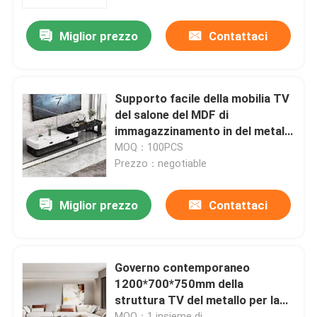
Miglior prezzo
Contattaci
Giro della fabbrica
Controllo di qualità
Supporto facile della mobilia TV
del salone del MDF di
Contattici
immagazzinamento in del metallo
il Governo inodoro della
MOQ：100PCS
struttura TV
Prezzo：negotiable
Richieda una citazione
Miglior prezzo
Contattaci
Mobilia dell'aula magna
Mobilia del salone
Governo contemporaneo
1200*700*750mm della
struttura TV del metallo per la
Mobilie della sala da pranzo
cucina
MOQ：1 insieme di