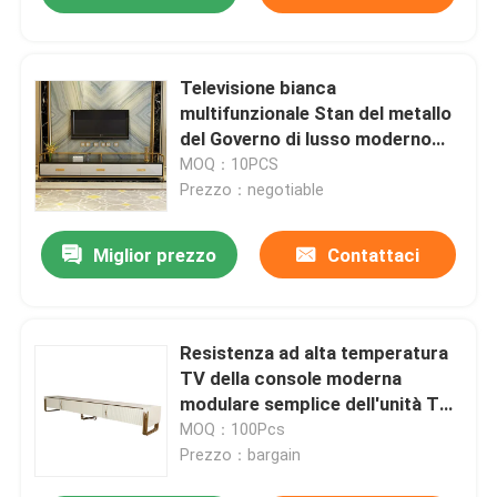
Televisione bianca
multifunzionale Stan del metallo
del Governo di lusso moderno
della struttura TV
MOQ：10PCS
Prezzo：negotiable
Miglior prezzo
Contattaci
Resistenza ad alta temperatura
TV della console moderna
modulare semplice dell'unità TV
di legno di pino
MOQ：100Pcs
Prezzo：bargain