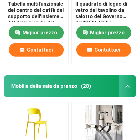
Tabella multifunzionale
Il quadrato di legno di
del centro del caffè del
vetro del tavolino da
supporto dell'insieme
salotto del Governo
TV della mobilia del
dell'OEM TV ha
salone
modellato lo
Miglior prezzo
Miglior prezzo
stoccaggio facile
Contattaci
Contattaci
Mobilie della sala da pranzo
(28)