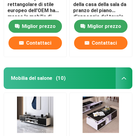
rettangolare di stile
della casa della sala da
europeo dell'OEM ha
pranzo del piano
messo la mobilia di
d'appoggio del tavolo
marmo della sala da
da pranzo del marmo di
Miglior prezzo
Miglior prezzo
pranzo
rivestimento e delle
sedie
Contattaci
Contattaci
Mobilia del salone
(10)