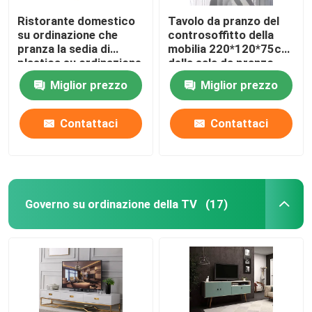
Ristorante domestico
Tavolo da pranzo del
su ordinazione che
controsoffitto della
pranza la sedia di
mobilia 220*120*75cm
plastica su ordinazione
della sala da pranzo
di multi colore
della casa dell'OEM
Miglior prezzo
Miglior prezzo
moderno della sedia
Contattaci
Contattaci
Governo su ordinazione della TV
(17)