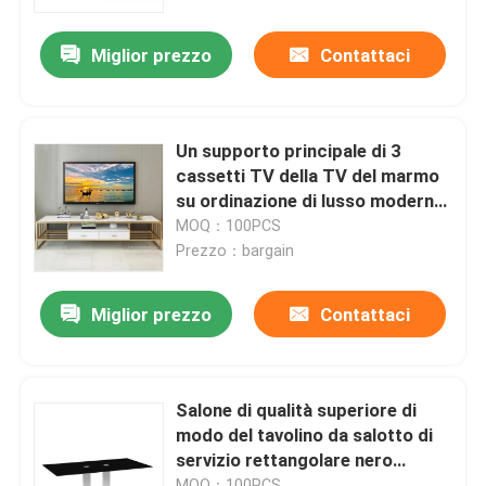
Miglior prezzo
Contattaci
Giro della fabbrica
Controllo di qualità
Un supporto principale di 3
cassetti TV della TV del marmo
Contattici
su ordinazione di lusso moderno
del Governo
MOQ：100PCS
Prezzo：bargain
Richieda una citazione
Miglior prezzo
Contattaci
Mobilia dell'aula magna
Mobilia del salone
Salone di qualità superiore di
modo del tavolino da salotto di
servizio rettangolare nero
Mobilie della sala da pranzo
moderno del metallo
MOQ：100PCS