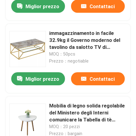
Miglior prezzo
Contattaci
immagazzinamento in facile
32.9kg il Governo moderno del
tavolino da salotto TV di
120*60*40cm
MOQ：50pcs
Prezzo：negotiable
Miglior prezzo
Contattaci
Casa
Mobilia di legno solida regolabile
del Ministero degli Interni
Prodotti
comunicare la Tabella di tè
moderna del caffè
MOQ：20 pezzi
Circa noi
Prezzo：bargain