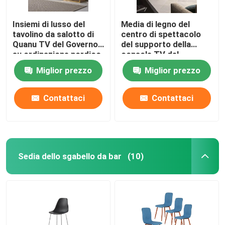
Insiemi di lusso del
Media di legno del
tavolino da salotto di
centro di spettacolo
Quanu TV del Governo
del supporto della
su ordinazione nordico
console TV del
del MDF
Governo su ordinazione
Miglior prezzo
Miglior prezzo
d'annata semplice della
TV
Contattaci
Contattaci
Sedia dello sgabello da bar
(10)