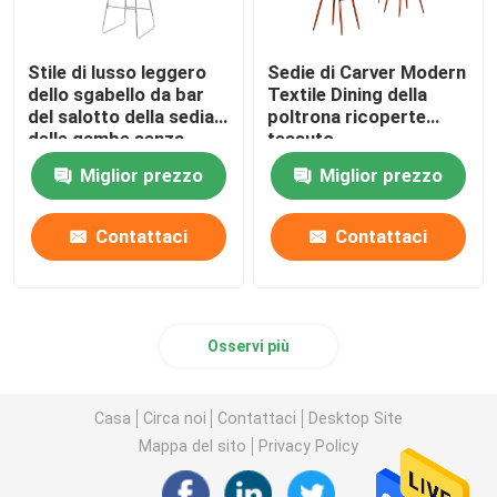
Stile di lusso leggero
Sedie di Carver Modern
dello sgabello da bar
Textile Dining della
del salotto della sedia
poltrona ricoperte
delle gambe senza
tessuto
braccia del metallo
Miglior prezzo
Miglior prezzo
Contattaci
Contattaci
Osservi più
Casa
Circa noi
Contattaci
Desktop Site
Mappa del sito
Privacy Policy