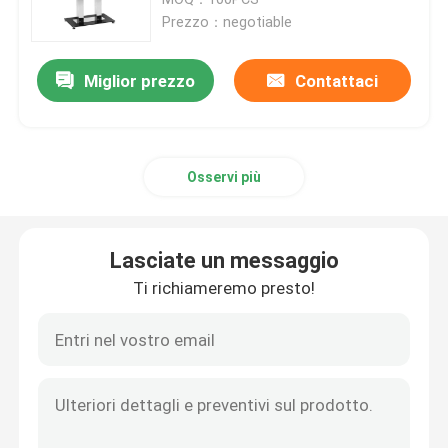
Prezzo：negotiable
Governo su ordinazione della TV
Miglior prezzo
Contattaci
Sedia dello sgabello da bar
Osservi più
Tavolini da salotto su ordinazione
Tavolo da pranzo e sedie
Lasciate un messaggio
Ti richiameremo presto!
Eames che pranza sedia
Governo della struttura TV del metallo
Tabella di vetro temperata